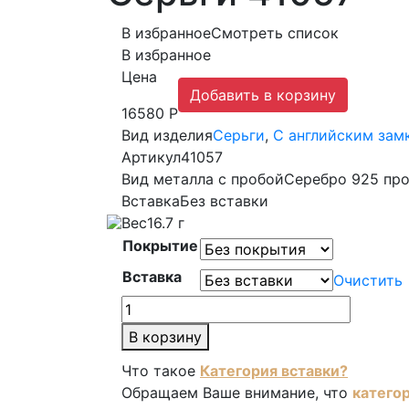
В избранное
Смотреть список
В избранное
Цена
Добавить в корзину
16580 Р
Вид изделия
Серьги
,
С английским зам
Артикул
41057
Вид металла с пробой
Серебро 925 пр
Вставка
Без вставки
Вес
16.7 г
Покрытие
Вставка
Очистить
Количество
товара
В корзину
Серьги
Что такое
Категория вставки?
41057
Обращаем Ваше внимание, что
катего