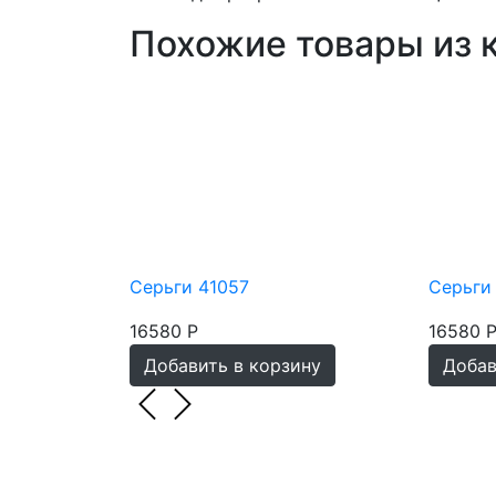
Похожие товары из 
Серьги 41057
Серьги
16580 Р
16580 
ину
Добавить в корзину
Добав