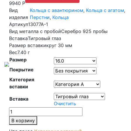
9940 Р
Вид
Кольца с авантюрином
,
Кольца с агатом
,
изделия
Перстни
,
Кольца
Артикул
13077А-1
Вид металла с пробой
Серебро 925 пробы
Вставка
Тигровый глаз
Размер вставки
круг 30 мм
Вес
7.40 г
Размер
Покрытие
Категория
вставки
Вставка
Очистить
Количество
товара
В корзину
Кольцо