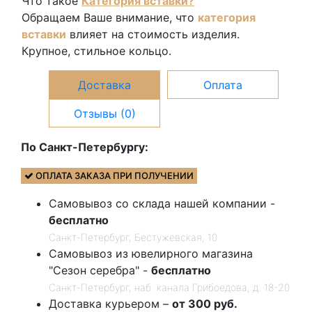
Что такое
Категория вставки?
13077А
Обращаем Ваше внимание, что
категория
вставки
влияет на стоимость изделия.
Крупное, стильное кольцо.
Доставка
Оплата
Отзывы (0)
По Санкт-Петербургу:
ОПЛАТА ЗАКАЗА ПРИ ПОЛУЧЕНИИ
Самовывоз со склада нашей компании -
бесплатно
Санкт-Петербург, Бестужевская, 10
Самовывоз из ювелирного магазина
"Сезон серебра" -
бесплатно
Санкт-Петербург, наб. канала Грибоедова, д. 18-20
Доставка курьером –
от 300 руб.