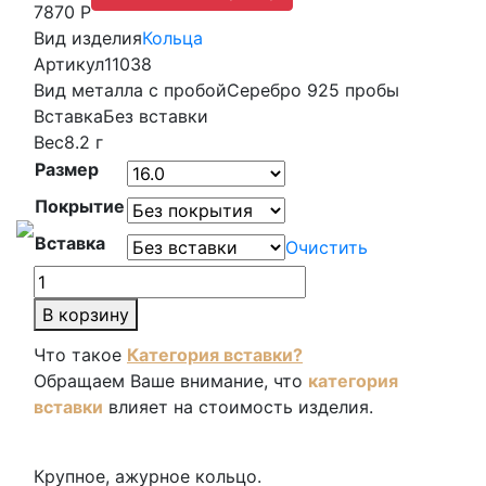
7870 Р
Вид изделия
Кольца
Артикул
11038
Вид металла с пробой
Серебро 925 пробы
Вставка
Без вставки
Вес
8.2 г
Размер
Покрытие
Вставка
Очистить
Количество
товара
В корзину
Кольцо
Что такое
Категория вставки?
11038
Обращаем Ваше внимание, что
категория
вставки
влияет на стоимость изделия.
Крупное, ажурное кольцо.