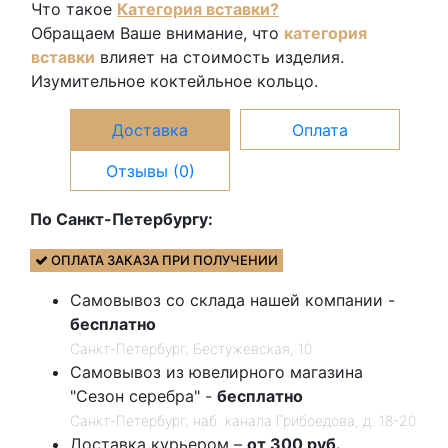
Что такое
Категория вставки?
13539В
Обращаем Ваше внимание, что
категория
вставки
влияет на стоимость изделия.
Изумительное коктейльное кольцо.
Доставка
Оплата
Отзывы (0)
По Санкт-Петербургу:
ОПЛАТА ЗАКАЗА ПРИ ПОЛУЧЕНИИ
Самовывоз со склада нашей компании -
бесплатно
Санкт-Петербург, Бестужевская, 10
Самовывоз из ювелирного магазина
"Сезон серебра" -
бесплатно
Санкт-Петербург, наб. канала Грибоедова, д. 18-20
Доставка курьером –
от 300 руб.