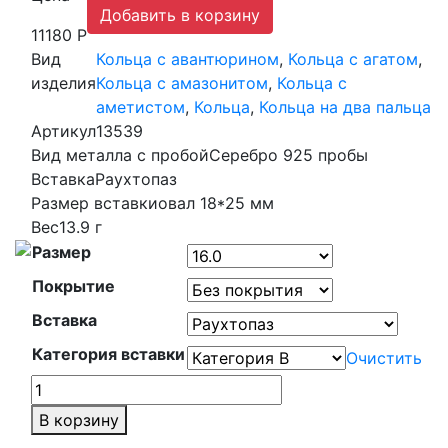
Добавить в корзину
11180 Р
Вид
Кольца с авантюрином
,
Кольца с агатом
,
изделия
Кольца с амазонитом
,
Кольца с
аметистом
,
Кольца
,
Кольца на два пальца
Артикул
13539
Вид металла с пробой
Серебро 925 пробы
Вставка
Раухтопаз
Размер вставки
овал 18*25 мм
Вес
13.9 г
Размер
Покрытие
Вставка
Категория вставки
Очистить
Количество
товара
В корзину
Кольцо