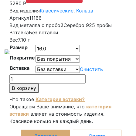
5280 Р
Вид изделия
Классические
,
Кольца
Артикул
11166
Вид металла с пробой
Серебро 925 пробы
Вставка
Без вставки
Вес
7.10 г
Размер
Покрытие
Вставка
Очистить
Количество
товара
В корзину
Кольцо
Что такое
Категория вставки?
11166
Обращаем Ваше внимание, что
категория
вставки
влияет на стоимость изделия.
Красивое кольцо на каждый день.