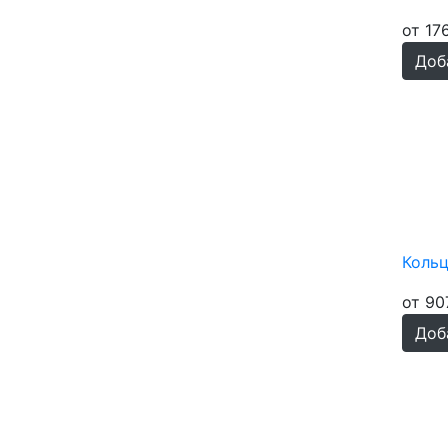
Опал синий синт.
32
от 17
Перламутр белый
219
Доб
Перламутр чёрный
219
Пренит
177
Раухтопаз
179
Родонит
99
Розовый кварц
213
Сердолик
228
Соколиный глаз
106
Тигровый глаз
191
Кольц
Улексит
176
от 90
Унакит
86
Доб
Флюорит
73
Фосфосидерит
71
Хризоколла
176
Хризопраз
204