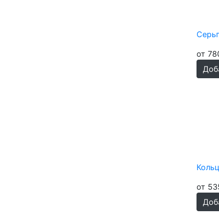
Гиперстен
73
Голубой кварц
96
Серь
Горный хрусталь
89
Горный хрусталь
4
от 78
ограненный
Доб
Жемчуг белый
95
Жемчуг белый синт.
32
Жемчуг розовый
94
Жемчуг розовый синт.
32
Жемчуг серый
94
Жемчуг серый синт.
32
Жемчуг черный
92
Кольц
Жемчуг чёрный синт.
32
Кахолонг
194
от 53
Кварц волосатик
72
Доб
Кварц гт
3