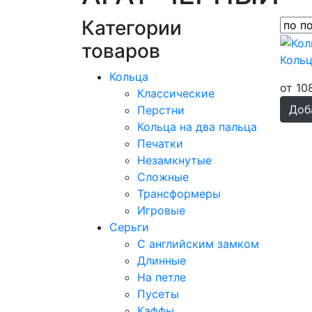
Категории
товаров
Кольц
Кольца
от 10
Классические
Доб
Перстни
Кольца на два пальца
Печатки
Незамкнутые
Сложные
Трансформеры
Игровые
Серьги
С английским замком
Длинные
На петле
Пусеты
Каффы