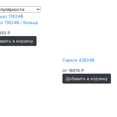
о 13624В / Кольца
850 Р
авить в корзину
Серьги 43624В
от 18910 Р
Добавить в корзину