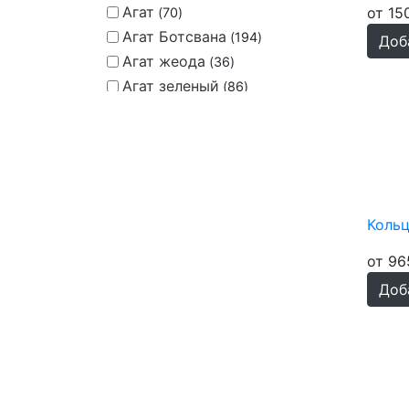
Агат
от 15
70
Агат Ботсвана
194
Доб
Агат жеода
36
Агат зеленый
86
Агат Тиманский
190
Агат чёрный
374
Азурит
21
Аквамарин
3
Амазонит
175
Коль
Аметист
167
Апатит
11
от 96
Бирюза
176
Доб
Бирюза синт.
227
Бычий глаз
185
Гелиолит
73
Гелиотис
72
Гематит
304