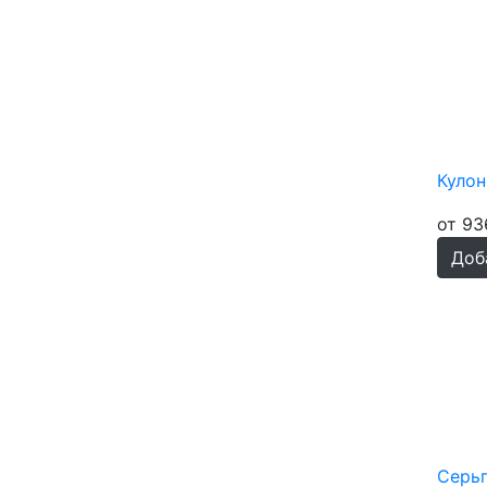
Кианит
176
Коралл красный
267
Коралл розовый
240
Коралл синтетический
16
Кошачий глаз
175
Лабрадорит
175
Куло
Лазурит
175
Лунный камень
184
от 93
Малахит
191
Доб
Мозаика гелиотис
73
Моховой агат
71
Нефрит
206
Обсидиан
128
Обсидиан золотой
130
Ограненый черный агат
73
Опал белый синт.
26
Опал голубой синт.
Серь
64