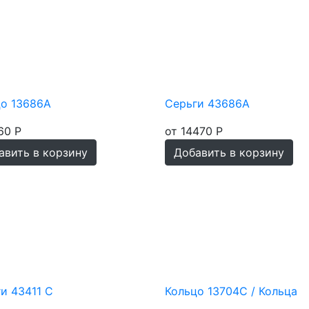
цо 13686А
Серьги 43686А
60 Р
от 14470 Р
авить в корзину
Добавить в корзину
и 43411 С
Кольцо 13704С / Кольца