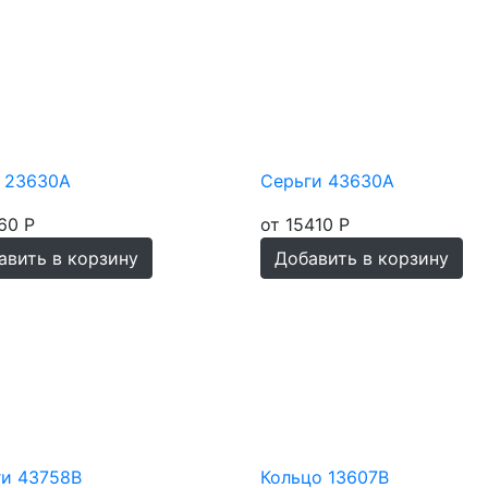
н 23630А
Серьги 43630А
60 Р
от 15410 Р
авить в корзину
Добавить в корзину
ги 43758В
Кольцо 13607В